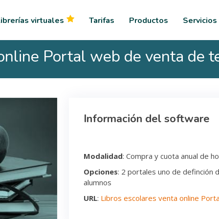
ibrerías virtuales
Tarifas
Productos
Servicios
online Portal web de venta de t
Información del software
Modalidad
: Compra y cuota anual de ho
Opciones
: 2 portales uno de definción 
alumnos
URL
:
Libros escolares venta online Port