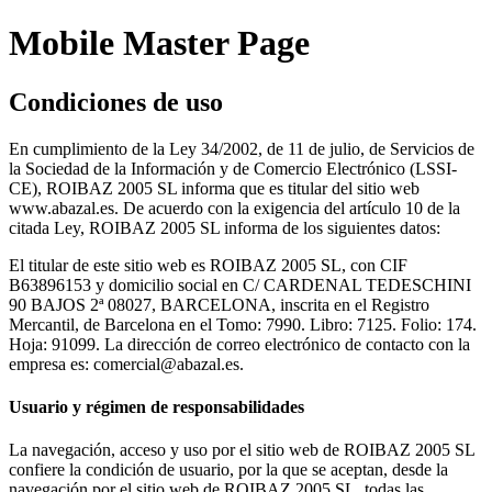
Mobile Master Page
Condiciones de uso
En cumplimiento de la Ley 34/2002, de 11 de julio, de Servicios de
la Sociedad de la Información y de Comercio Electrónico (LSSI-
CE), ROIBAZ 2005 SL informa que es titular del sitio web
www.abazal.es. De acuerdo con la exigencia del artículo 10 de la
citada Ley, ROIBAZ 2005 SL informa de los siguientes datos:
El titular de este sitio web es ROIBAZ 2005 SL, con CIF
B63896153 y domicilio social en C/ CARDENAL TEDESCHINI
90 BAJOS 2ª 08027, BARCELONA, inscrita en el Registro
Mercantil, de Barcelona en el Tomo: 7990. Libro: 7125. Folio: 174.
Hoja: 91099. La dirección de correo electrónico de contacto con la
empresa es: comercial@abazal.es.
Usuario y régimen de responsabilidades
La navegación, acceso y uso por el sitio web de ROIBAZ 2005 SL
confiere la condición de usuario, por la que se aceptan, desde la
navegación por el sitio web de ROIBAZ 2005 SL, todas las